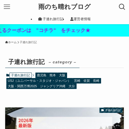
雨のち晴れブログ
子連れ旅行記
運営者情報
ポンは ”コチラ” をチェック★
ホーム
子連れ旅行記
子連れ旅行記
– category –
子連れ旅行記
鹿児島
熊本
大阪
USJ（ユニバーサル・スタジオ・ジャパン）
宮崎
佐賀
長崎
大阪・関西万博2025
ジャングリア沖縄
大分
子連れ旅行記