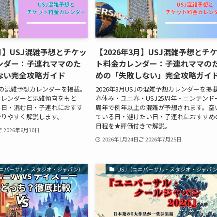
4月】USJ混雑予想とチケッ
【2026年3月】USJ混雑予想とチ
ンダー：子連れママのた
ト料金カレンダー：子連れママの
ない完全攻略ガイド
めの「失敗しない」完全攻略ガイ
SJの混雑予想カレンダーを掲載。
2026年3月USJの混雑予想カレンダーを掲
カレンダーと混雑傾向をもと
春休み・ユニ春・USJ25周年・ニンテンド
る日・混む日・子連れにおすす
周年で例年以上の混雑が予想されます。空
かりやすく解説します。
ている日・避けたい日・子連れにおすすめ
日程を★評価付きで解説。
2026年6月10日
2026年1月24日
2026年7月25日
ユニバーサル・スタジオ・ジャパン）
USJ（ユニバーサル・スタジオ・ジャパ