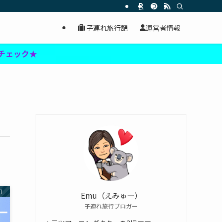
子連れ旅行記
運営者情報
★
ン）
Emu（えみゅー）
子連れ旅行ブロガー