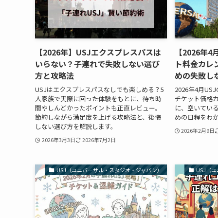
【2026年】USJエクスプレスパスは
【2026年
いらない？子連れで失敗しない選び
ト料金カレ
方と攻略法
めの失敗し
USJはエクスプレスパスなしでも楽しめる？5
2026年4月U
人家族で実際に回った体験をもとに、待ち時
チケット価格
間やしんどかったポイントも正直レビュー。
に、空いてい
節約しながら満足度を上げる攻略法と、後悔
めの日程をわ
しない選び方を解説します。
2026年2月9日
2026年3月3日
2026年7月2日
USJ（ユニバーサル・スタジオ・ジャパン）
USJ（