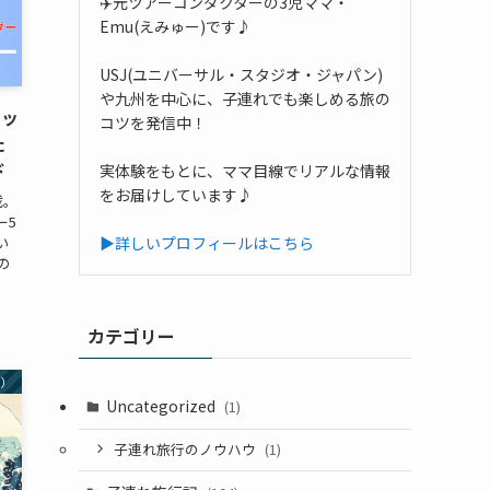
✈️元ツアーコンダクターの3児ママ・
Emu(えみゅー)です♪
USJ(ユニバーサル・スタジオ・ジャパン)
や九州を中心に、子連れでも楽しめる旅の
ケッ
コツを発信中！
た
ド
実体験をもとに、ママ目線でリアルな情報
をお届けしています♪
載。
ー5
▶詳しいプロフィールはこちら
い
の
カテゴリー
ン）
Uncategorized
(1)
子連れ旅行のノウハウ
(1)