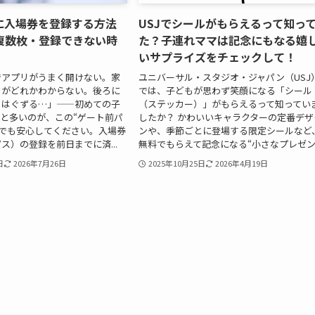
リに入場券を登録する方法
USJでシールがもらえるって知っ
複数枚・登録できない時
た？子連れママは記念にもなる嬉
いサプライズをチェックして！
でアプリがうまく開けない。家
ユニバーサル・スタジオ・ジャパン（USJ
トがどれかわからない。後ろに
では、子どもが思わず笑顔になる「シール
もはぐずる…」——初めての子
（ステッカー）」がもらえるって知ってい
外と多いのが、この“ゲート前パ
したか？ かわいいキャラクターの定番デザ
 でも安心してください。入場券
ンや、季節ごとに登場する限定シールなど
ス）の登録を前日までに済...
無料でもらえて記念になる“小さなプレゼン..
日
2026年7月26日
2025年10月25日
2026年4月19日