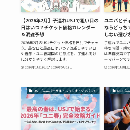
【2026年2月】子連れUSJで狙い目の
ユニバとデ
日はいつ？チケット価格カレンダー
ならどっち
＆混雑予想
しない選び
2026年2月のUSJチケット価格を日別でチェッ
子連れでユニ
ク。最安日と最高日はいつ？混雑しやすい日
待ち時間・親の
や春節・ユニ春期間の注意点を、子連れ向け
は準備次第で
に分かりやすく解説します。
ーマパークで
2026年1月19日
2026年5月19日
2026年1月8日
USJ（ユニバーサル・スタジオ・ジャパン）
USJ（