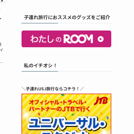
て
し
子連れ旅行におススメのグッズをご紹介
）
ま
イ
、
.
私のイチオシ！
＼子連れUSJ旅行ならコチラ！／