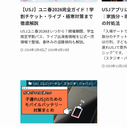
【USJ】ユニ春2026完全ガイド！学
USJアプ
割チケット・ライブ・極寒対策まで
｜家族分・
徹底解説
の対処法
USJユニ春2026はいつから？開催期間、学生
「入場ゲート
限定学割パス、ライブ出演者情報を公式一次
族分のチケッ
情報で整理。春休みの混雑傾向も解説。
は行列、子ど
連れUSJで意
2026年1月4日
2026年4月19日
ニック”です。
（スタジオ・パ
2025年11月15
USJ（ユニバーサル・スタジオ・ジャパン）