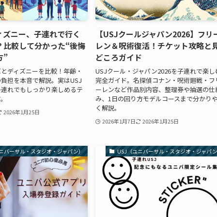
ィズニー、子連れで行く
【USJクールジャパン2026】フリ
？比較して分かった“後悔
レン＆呪術復活！チケット攻略と
方”
どころガイド
バとディズニーを比較！年齢・
USJクール・ジャパン2026を子連れで楽し
負担を本音で解説。実はUSJ
完全ガイド。名探偵コナン・呪術廻戦・フ
子連れでもしっかり楽しめるテ
ーレンなど作品別内容、整理券や抽選の仕
す。
み、1日の回り方モデルコースまで分かり
く解説。
2026年1月25日
2026年1月7日
2026年1月25日
ユニバーサル・スタジオ・ジャパン）
USJ（ユニバーサル・スタジオ・ジャパ