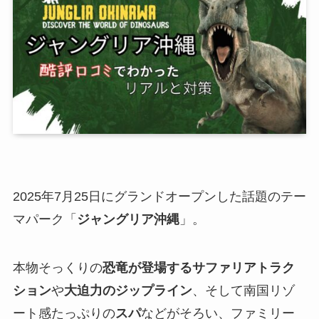
2025年7月25日にグランドオープンした話題のテー
マパーク「
ジャングリア沖縄
」。
本物そっくりの
恐竜が登場するサファリアトラク
ション
や
大迫力のジップライン
、そして南国リゾ
ート感たっぷりの
スパ
などがそろい、ファミリー