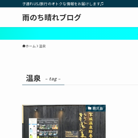
子連れUSJ旅行のオトクな情報をお届けします♫
雨のち晴れブログ
ネット
ホーム
温泉
温泉
– tag –
鹿児島