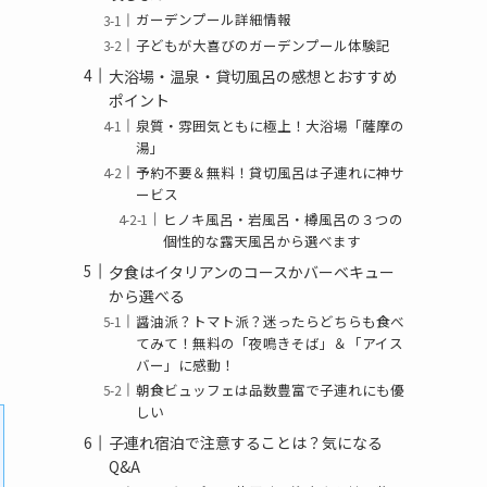
ガーデンプール詳細情報
子どもが大喜びのガーデンプール体験記
大浴場・温泉・貸切風呂の感想とおすすめ
ポイント
泉質・雰囲気ともに極上！大浴場「薩摩の
湯」
予約不要＆無料！貸切風呂は子連れに神サ
ービス
ヒノキ風呂・岩風呂・樽風呂の３つの
個性的な露天風呂から選べます
夕食はイタリアンのコースかバーベキュー
から選べる
醤油派？トマト派？迷ったらどちらも食べ
てみて！無料の「夜鳴きそば」＆「アイス
バー」に感動！
朝食ビュッフェは品数豊富で子連れにも優
しい
子連れ宿泊で注意することは？気になる
Q&A