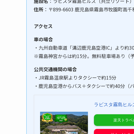
施設名
：ラビスタ霧島ヒルズ（共立リゾート
住所
：〒899-6603 鹿児島県霧島市牧園町高千穂
アクセス
車の場合
・九州自動車道「溝辺鹿児島空港IC」より約3
※霧島神宮からは約15分。無料駐車場あり（
公共交通機関の場合
・JR霧島温泉駅よりタクシーで約15分
・鹿児島空港からバス＋タクシーで約40分（
ラビスタ霧島ヒル
楽天トラベ