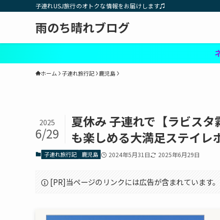
子連れUSJ旅行のオトクな情報をお届けします♫
雨のち晴れブログ
ネット予約で使えるク
ホーム
子連れ旅行記
鹿児島
夏休み 子連れで【ラビス
2025
6/29
も楽しめる大満足ステイレ
子連れ旅行記
鹿児島
2024年5月31日
2025年6月29日
[PR]当ページのリンクには広告が含まれています。