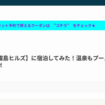
ーポンは ”コチラ” をチェック★
タ霧島ヒルズ】に宿泊してみた！温泉もプー
ポ