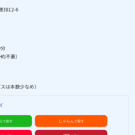
）
3812-6
0分
予約不要）
バスは本数少なめ）
ズ
ル
じゃらん